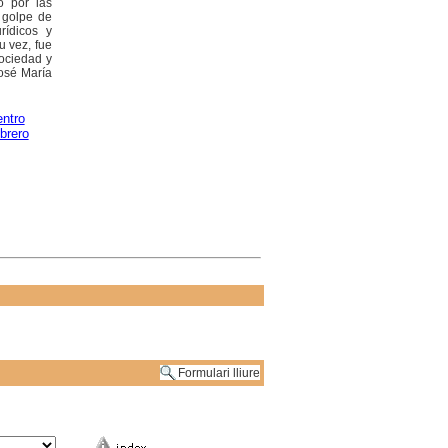
o por las
 golpe de
rídicos y
u vez, fue
sociedad y
José María
ntro
brero
Formulari lliure