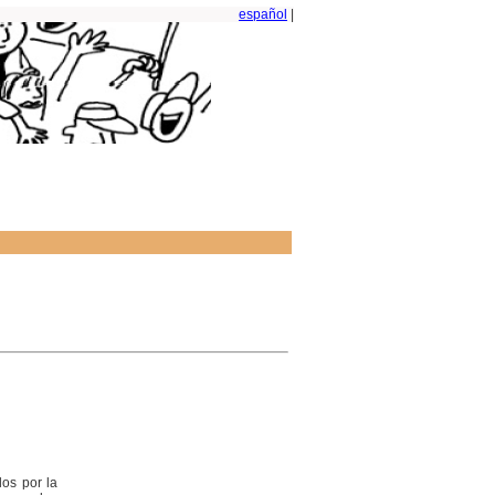
español
|
los por la