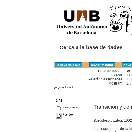
Cerca a la base de dades
Base de dades:
WT
Cercar:
TU
Referències trobades:
1
Mostrant:
1 ..
pàgina 1 de 1
1 / 1
Transición y de
seleccionar
imprimir
Barcelona : Labor, 1992
Libro que parte de la i