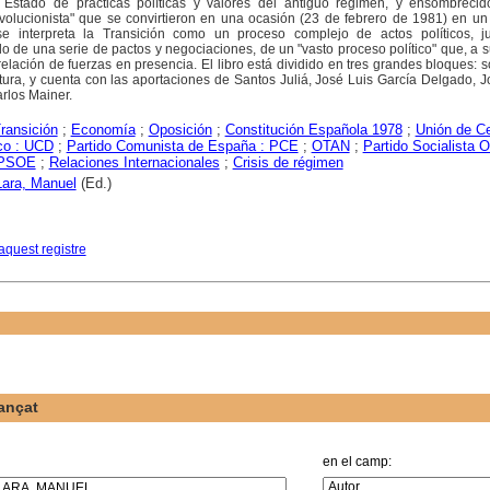
l Estado de prácticas políticas y valores del antiguo régimen, y ensombrecid
olucionista" que se convirtieron en una ocasión (23 de febrero de 1981) en un
 se interpreta la Transición como un proceso complejo de actos políticos, ju
do de una serie de pactos y negociaciones, de un "vasto proceso político" que, a s
relación de fuerzas en presencia. El libro está dividido en tres grandes bloques: 
ltura, y cuenta con las aportaciones de Santos Juliá, José Luis García Delgado, 
rlos Mainer.
ransición
;
Economía
;
Oposición
;
Constitución Española 1978
;
Unión de Ce
co : UCD
;
Partido Comunista de España : PCE
;
OTAN
;
Partido Socialista O
 PSOE
;
Relaciones Internacionales
;
Crisis de régimen
ara, Manuel
(Ed.)
aquest registre
ançat
en el camp: