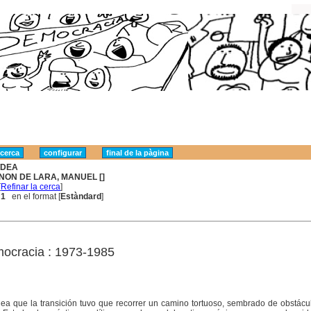
DEA
NON DE LARA, MANUEL []
[
Refinar la cerca
]
 1
en el format [
Estàndard
]
mocracia : 1973-1985
dea que la transición tuvo que recorrer un camino tortuoso, sembrado de obstácu