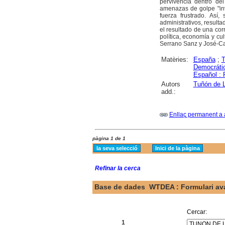
pervivencia dentro de
amenazas de golpe "inv
fuerza frustrado. Así,
administrativos, resulta
el resultado de una cor
política, economía y cu
Serrano Sanz y José-Ca
Matèries:
España
;
T
Democráti
Español :
Autors
Tuñón de L
add.:
Enllaç permanent a 
pàgina 1 de 1
Refinar la cerca
Base de dades
WTDEA : Formulari av
Cercar:
1