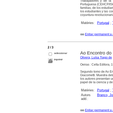
Trabajadores y de la
Portuguesa (CEHCP/ISCTE
familias, de los estudian
los estudiantes y las c
coyuntura revolucionari
Matèries:
Portugal
;
Enllaç permanent a 
2 / 3
Ao Encontro do 
seleccionar
Olivera, Luísa Tiago de
imprimir
Oeiras : Celta Editora, 
Segundo tomo de Ao Enc
Giacometti. Muestra det
los autores presentan un
papel de la ciencia y de
Matèries:
Portugal
;
Autors
Branco, Jo
add.:
Enllaç permanent a 