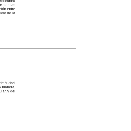
emporánea
cia de las
ción entre
udio de la
 de Michel
ta manera,
lar, y del