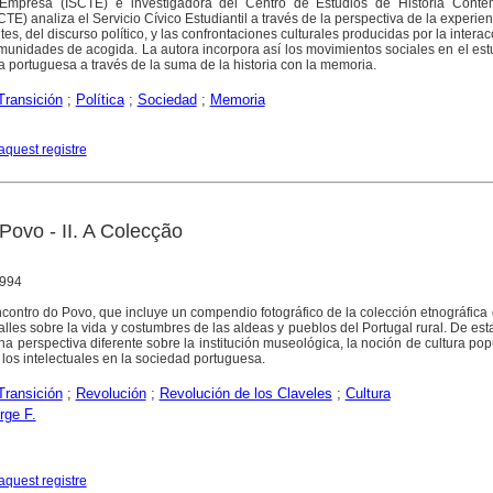
 Empresa (ISCTE) e investigadora del Centro de Estudios de Historia Cont
) analiza el Servicio Cívico Estudiantil a través de la perspectiva de la experien
tes, del discurso político, y las confrontaciones culturales producidas por la interac
omunidades de acogida. La autora incorpora así los movimientos sociales en el est
a portuguesa a través de la suma de la historia con la memoria.
Transición
;
Política
;
Sociedad
;
Memoria
aquest registre
Povo - II. A Colecção
1994
ontro do Povo, que incluye un compendio fotográfico de la colección etnográfica
alles sobre la vida y costumbres de las aldeas y pueblos del Portugal rural. De es
a perspectiva diferente sobre la institución museológica, la noción de cultura popu
 los intelectuales en la sociedad portuguesa.
Transición
;
Revolución
;
Revolución de los Claveles
;
Cultura
rge F.
aquest registre