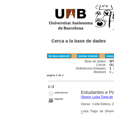
Cerca a la base de dades
Base de dades:
WT
Cercar:
OL
Referències trobades:
3
Mostrant:
1 ..
pàgina 1 de 1
1 / 3
Estudantes e Po
seleccionar
Olivera, Luísa Tiago de
imprimir
Oeiras : Celta Editora, 
Luisa Tiago de Oliveir