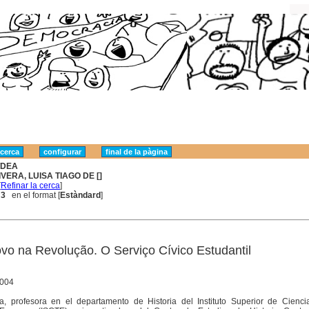
DEA
IVERA, LUISA TIAGO DE []
[
Refinar la cerca
]
 3
en el format [
Estàndard
]
vo na Revolução. O Serviço Cívico Estudantil
2004
a, profesora en el departamento de Historia del Instituto Superior de Cienci