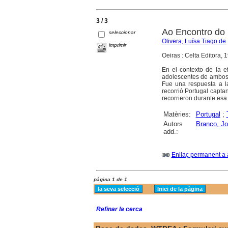
3 / 3
Ao Encontro do 
seleccionar
Olivera, Luísa Tiago de
imprimir
Oeiras : Celta Editora, 
En el contexto de la 
adolescentes de ambos 
Fue una respuesta a la
recorrió Portugal capta
recorrieron durante esa 
Matèries:
Portugal
;
Autors
Branco, Jo
add.:
Enllaç permanent a 
pàgina 1 de 1
Refinar la cerca