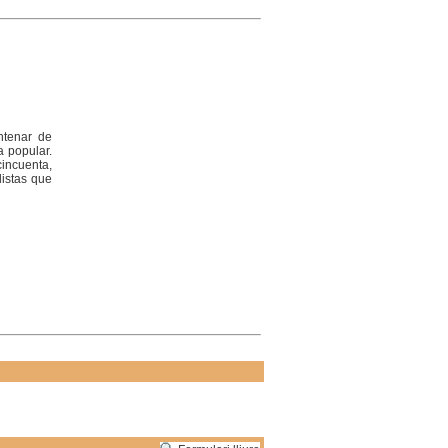
ntenar de
 popular.
incuenta,
distas que