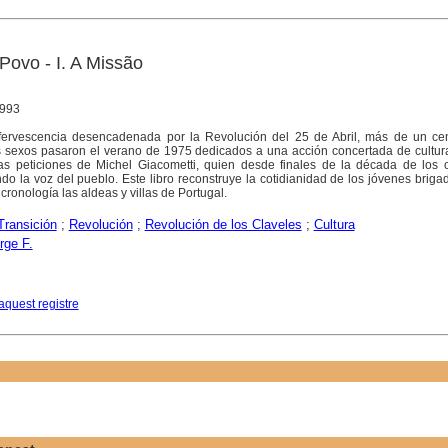
Povo - I. A Missão
1993
efervescencia desencadenada por la Revolución del 25 de Abril, más de un ce
sexos pasaron el verano de 1975 dedicados a una acción concertada de cultura
s peticiones de Michel Giacometti, quien desde finales de la década de los c
ndo la voz del pueblo. Este libro reconstruye la cotidianidad de los jóvenes briga
cronología las aldeas y villas de Portugal.
Transición
;
Revolución
;
Revolución de los Claveles
;
Cultura
rge F.
aquest registre