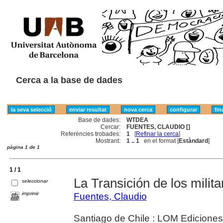
Cerca a la base de dades
Base de dades:
WTDEA
Cercar:
FUENTES, CLAUDIO []
Referències trobades:
1
[
Refinar la cerca
]
Mostrant:
1 .. 1
en el format [
Estàndard
]
pàgina 1 de 1
1 / 1
La Transición de los milita
seleccionar
imprimir
Fuentes, Claudio
Santiago de Chile : LOM Ediciones