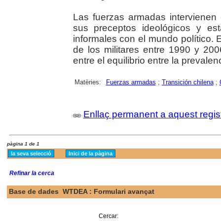
Las fuerzas armadas intervienen 
sus preceptos ideológicos y es
informales con el mundo político. 
de los militares entre 1990 y 20
entre el equilibrio entre la prevalenc
Matèries:
Fuerzas armadas
;
Transición chilena
;
Enllaç permanent a aquest regis
pàgina 1 de 1
Refinar la cerca
Base de dades
WTDEA : Formulari avançat
Cercar: