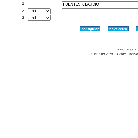
1
2
3
Search engine
BIREME/OPS/OMS - Centre Llatinoame