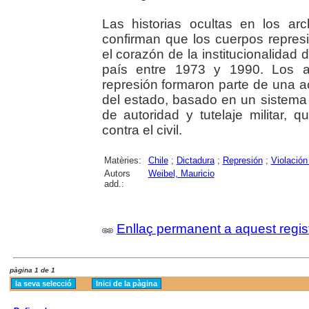
Las historias ocultas en los ar
confirman que los cuerpos repres
el corazón de la institucionalidad d
país entre 1973 y 1990. Los a
represión formaron parte de una a
del estado, basado en un sistema 
de autoridad y tutelaje militar, 
contra el civil.
Matèries:
Chile
;
Dictadura
;
Represión
;
Violació
Autors
Weibel, Mauricio
add.:
Enllaç permanent a aquest regis
pàgina 1 de 1