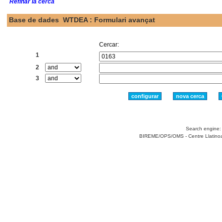
Refinar la cerca
Base de dades
WTDEA : Formulari avançat
Cercar:
1
2
3
Search engine
BIREME/OPS/OMS - Centre Llatinoame