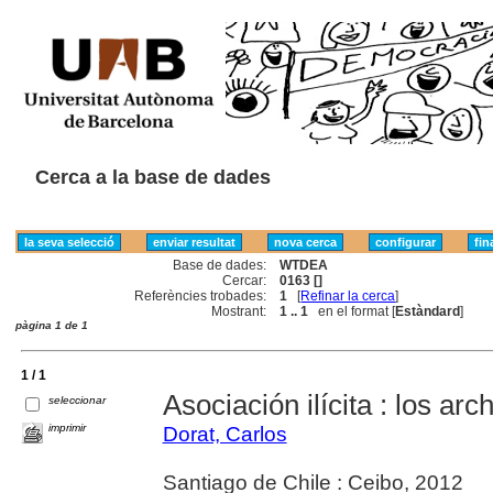
Cerca a la base de dades
Base de dades:
WTDEA
Cercar:
0163 []
Referències trobades:
1
[
Refinar la cerca
]
Mostrant:
1 .. 1
en el format [
Estàndard
]
pàgina 1 de 1
1 / 1
Asociación ilícita : los ar
seleccionar
imprimir
Dorat, Carlos
Santiago de Chile : Ceibo, 2012