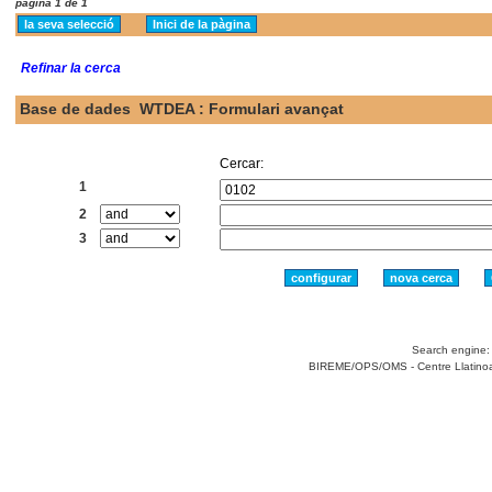
pàgina 1 de 1
Refinar la cerca
Base de dades
WTDEA : Formulari avançat
Cercar:
1
2
3
Search engine
BIREME/OPS/OMS - Centre Llatinoame