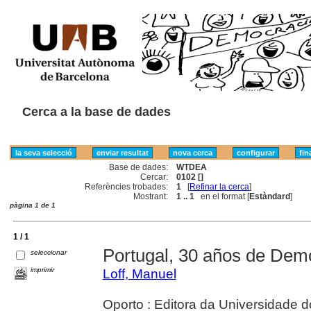
Cerca a la base de dades
Base de dades:
WTDEA
Cercar:
0102 []
Referències trobades:
1
[
Refinar la cerca
]
Mostrant:
1 .. 1
en el format [
Estàndard
]
pàgina 1 de 1
1 / 1
Portugal, 30 años de Demo
seleccionar
imprimir
Loff, Manuel
Oporto : Editora da Universidade d